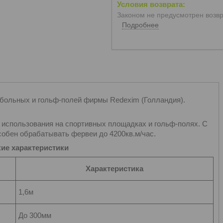
Законом не предусмотрен возвр
Подробнее
ольных и гольф-полей фирмы Rеdexim (Голландия).
я использования на спортивных площадках и гольф-полях. С
собен обрабатывать фервеи до 4200кв.м/час.
ие характеристики
Характеристика
1,6м
До 300мм