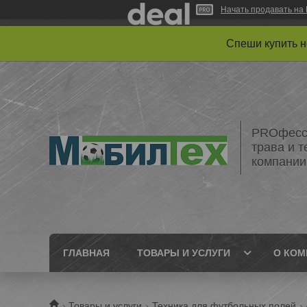
Начать продавать на 
Спеши купить 
PROфесси
трава и 
компании
ГЛАВНАЯ
ТОВАРЫ И УСЛУГИ
О КОМ
Товары и услуги
Техника для футбольных полей