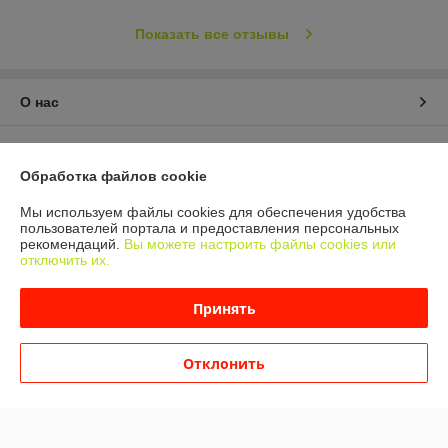
Показать все отзывы
О нас
Контакты
Обработка файлов cookie
Доставка и оплата
Мы используем файлы cookies для обеспечения удобства
пользователей портала и предоставления персональных
График работы
рекомендаций.
Вы можете настроить файлы cookies или
отключить их.
Полная версия сайта
Принять
Политика обработки cookies
Отклонить
Сайт создан на платформе Deal.by
Информация для покупателя