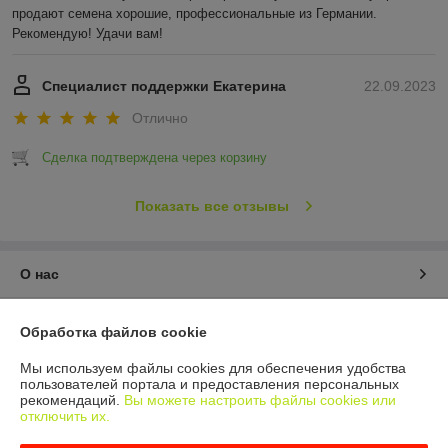
продают семена хорошие, профессиональные из Германии. 
Рекомендую! Удачи вам!
Специалист поддержки Екатерина
22.09.2023
Отлично
Сделка подтверждена через корзину
Показать все отзывы
О нас
Контакты
Обработка файлов cookie
Доставка и оплата
Мы используем файлы cookies для обеспечения удобства
пользователей портала и предоставления персональных
рекомендаций.
Вы можете настроить файлы cookies или
График работы
отключить их.